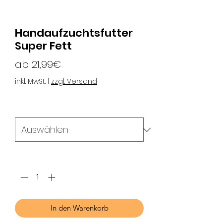
Handaufzuchtsfutter
Super Fett
Sale-
ab
21,99€
Preis
inkl. MwSt.
|
zzgl. Versand
Größe
*
Anzahl
*
In den Warenkorb