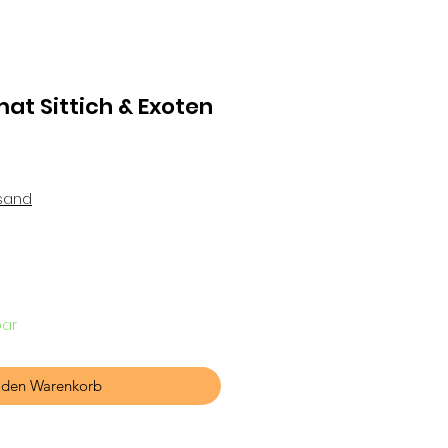
at Sittich & Exoten
rsand
bar
 den Warenkorb