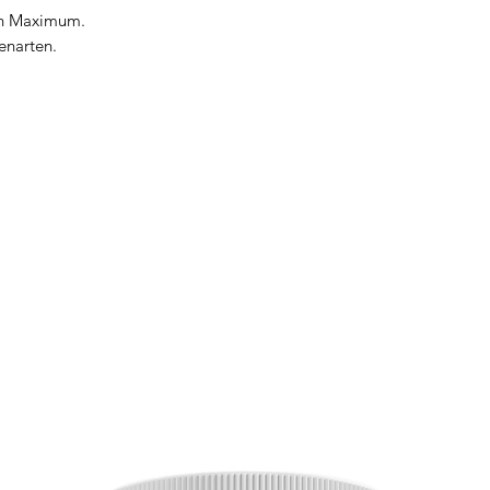
ein Maximum.
enarten.
kte