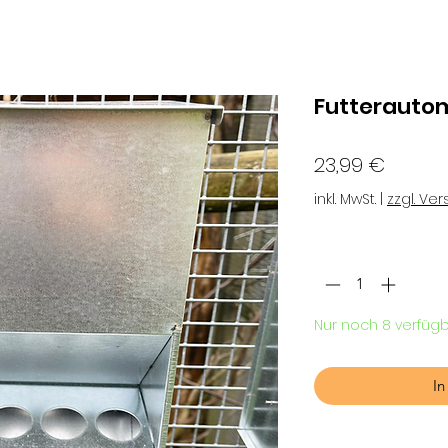
Futterautom
Preis
23,99 €
inkl. MwSt.
|
zzgl. Ve
Anzahl
*
Nur noch 8 verfüg
In