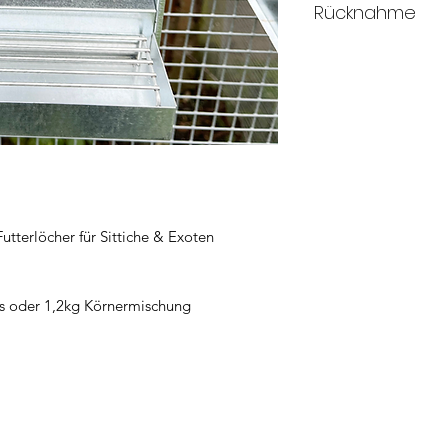
Rücknahme
Innerhalb des Wider
die Produkte an uns
ausgenommen sind Ar
Versiegelung entfer
hygienischen Gründen
nach Öffnung, nich
können. Bitte kontak
Kundendienst für ei
utterlöcher für Sittiche & Exoten
s oder 1,2kg Körnermischung