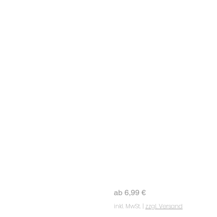
Vitamin E
Sale-Preis
ab
6,99 €
inkl. MwSt.
|
zzgl. Versand